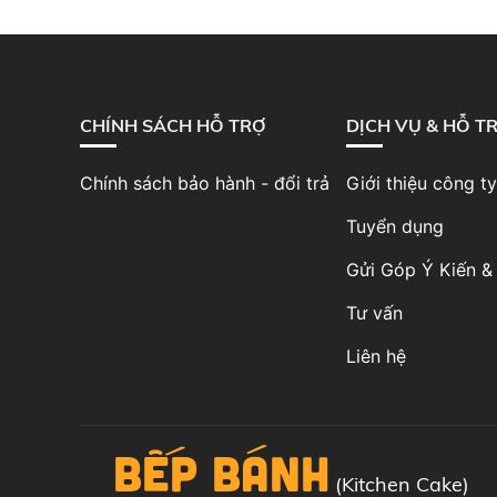
CHÍNH SÁCH HỖ TRỢ
DỊCH VỤ & HỖ T
Chính sách bảo hành - đổi trả
Giới thiệu công ty
Tuyển dụng
Gửi Góp Ý Kiến & 
Tư vấn
Liên hệ
BẾP BÁNH
(Kitchen Cake)