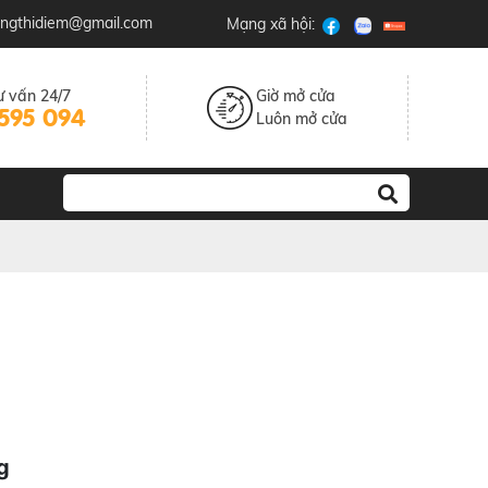
u.ngthidiem@gmail.com
Mạng xã hội:
ư vấn 24/7
Giờ mở cửa
595 094
Luôn mở cửa
g