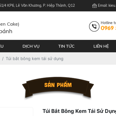
151/4 KP6, Lê Văn Khương, P. Hiệp Thành, Q12
Email: kie
Hotline t
hen Cake)
0969 
 bánh
ỆU
DỊCH VỤ
TIN TỨC
LIÊN HỆ
Túi bắt bông kem tái sử dụng
SẢN PHẨM
Túi Bắt Bông Kem Tái Sử Dụn