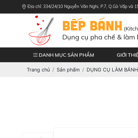
Địa chỉ: 334/24/10 Nguyễn Văn Nghi, P.7, Q.Gò Vấp và 
BẾP BÁNH
(Kitc
Dụng cụ pha chế & làm
DANH MỤC SẢN PHẨM
GIỚI THI
Trang chủ
Sản phẩm
DỤNG CỤ LÀM BÁNH