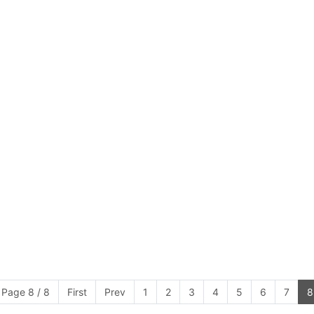
Page 8 / 8
First
Prev
1
2
3
4
5
6
7
8