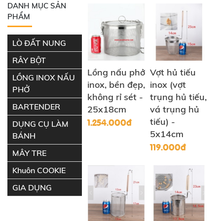
DANH MỤC SẢN
PHẨM
LÒ ĐẤT NUNG
RÂY BỘT
Lồng nấu phở
Vợt hủ tiếu
LỒNG INOX NẤU
inox, bền đẹp,
inox (vợt
PHỞ
không rỉ sét -
trụng hủ tiếu,
BARTENDER
25x18cm
vá trụng hủ
1.254.000đ
tiếu) -
DỤNG CỤ LÀM
5x14cm
BÁNH
119.000đ
MÂY TRE
Khuôn COOKIE
GIA DỤNG