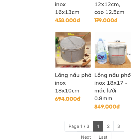
inox
12x12cm,
16x13cm
cao 12.5cm
458.000đ
179.000đ
Lồng nấu phở
Lồng nấu phở
inox
inox 18x17 -
18x10cm
mắc lưới
694.000đ
0.8mm
849.000đ
Page 1 / 3
1
2
3
Next
Last