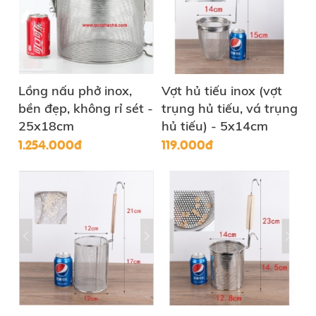
Lồng nấu phở inox,
Vợt hủ tiếu inox (vợt
bền đẹp, không rỉ sét -
trụng hủ tiếu, vá trụng
25x18cm
hủ tiếu) - 5x14cm
1.254.000đ
119.000đ