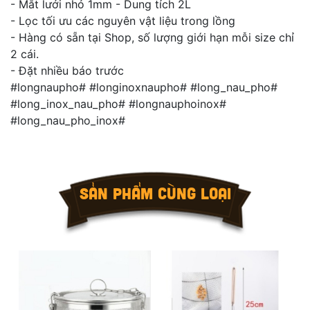
- Mắt lưới nhỏ 1mm - Dung tích 2L
- Lọc tối ưu các nguyên vật liệu trong lồng
- Hàng có sẵn tại Shop, số lượng giới hạn mỗi size chỉ
2 cái.
- Đặt nhiều báo trước
#longnaupho# #longinoxnaupho# #long_nau_pho#
#long_inox_nau_pho# #longnauphoinox#
#long_nau_pho_inox#
SẢN PHẨM CÙNG LOẠI