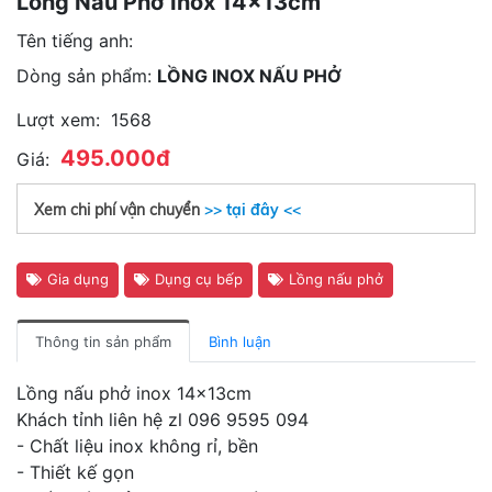
Lồng Nấu Phở Inox 14x13cm
Tên tiếng anh:
Dòng sản phẩm:
LỒNG INOX NẤU PHỞ
Lượt xem:
1568
495.000đ
Giá:
Xem chi phí vận chuyển
>> tại đây <<
Gia dụng
Dụng cụ bếp
Lồng nấu phở
Thông tin sản phẩm
Bình luận
Lồng nấu phở inox 14x13cm
Khách tỉnh liên hệ zl 096 9595 094
- Chất liệu inox không rỉ, bền
- Thiết kế gọn