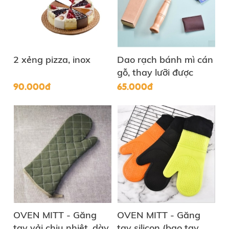
2 xẻng pizza, inox
Dao rạch bánh mì cán
gỗ, thay lưỡi được
90.000đ
65.000đ
OVEN MITT - Găng
OVEN MITT - Găng
tay vải chịu nhiệt, dày
tay silicon (bao tay