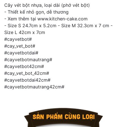
Cây vét bột nhựa, loại dài (phớ vét bột)
- Thiết kế nhỏ gọn, dễ thương
- Xem thêm tại www.kitchen-cake.com
- Size S 24.7cm x 5.2cm - Size M 32.3cm x 7 cm -
Size L 42cm x 7cm
#cayvetbot#
#cay_vet_bot#
#cayvetbotdai#
#cayvetbotmautrang#
#cayvetbot42cm#
#cay_vet_bot_42cm#
#cayvetbotdai42cm#
#cayvetbotmautrang42cm#
SẢN PHẨM CÙNG LOẠI