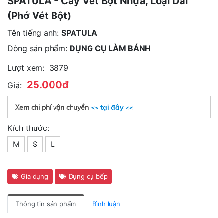
SPATULA - Cây Vét Bột Nhựa, Loại Dài
(phớ Vét Bột)
Tên tiếng anh:
SPATULA
Dòng sản phẩm:
DỤNG CỤ LÀM BÁNH
Lượt xem:
3879
25.000đ
Giá:
Xem chi phí vận chuyển
>> tại đây <<
Kích thước:
M
S
L
Gia dụng
Dụng cụ bếp
Thông tin sản phẩm
Bình luận