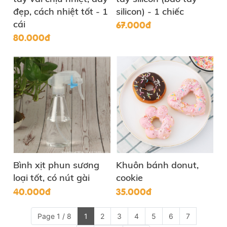
đẹp, cách nhiệt tốt - 1
silicon) - 1 chiếc
67.000đ
cái
80.000đ
Bình xịt phun sương
Khuôn bánh donut,
loại tốt, có nút gài
cookie
40.000đ
35.000đ
Page 1 / 8
1
2
3
4
5
6
7