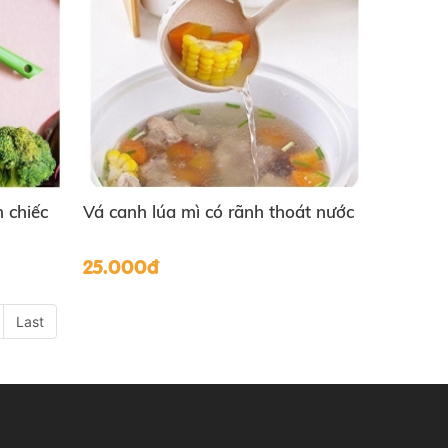
 chiếc
Vá canh lúa mì có rãnh thoát nước
25.000đ
Last