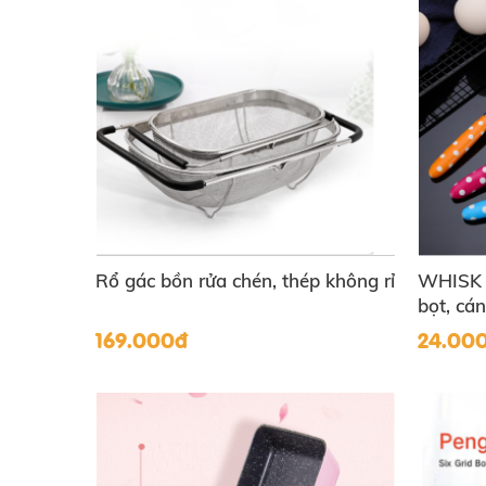
Rổ gác bồn rửa chén, thép không rỉ
WHISK -
bọt, cá
169.000đ
24.00