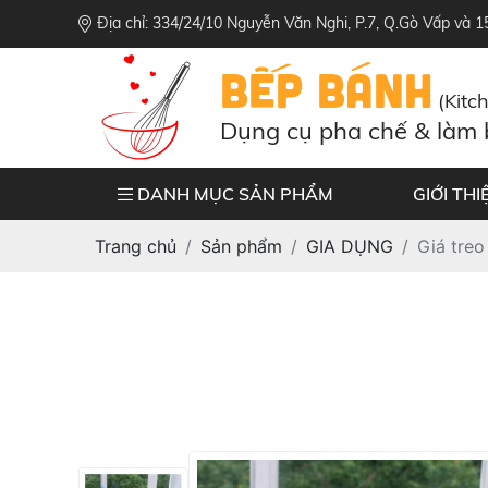
Địa chỉ: 334/24/10 Nguyễn Văn Nghi, P.7, Q.Gò Vấp và 
BẾP BÁNH
(Kitc
Dụng cụ pha chế & làm
DANH MỤC SẢN PHẨM
GIỚI THI
Trang chủ
Sản phẩm
GIA DỤNG
Giá treo 