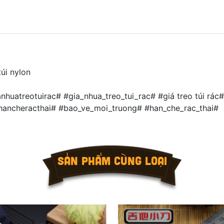
túi nylon
atreotuirac# #gia_nhua_treo_tui_rac# #giá treo túi rác# 
hancheracthai# #bao_ve_moi_truong# #han_che_rac_thai#
SẢN PHẨM CÙNG LOẠI