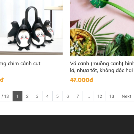
ứng chim cánh cụt
Vá canh (muỗng canh) hình
lá, nhựa tốt, không độc hại
0đ
47.000đ
 / 13
1
2
3
4
5
6
7
...
12
13
Next