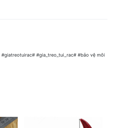
#giatreotuirac# #gia_treo_tui_rac# #bảo vệ môi