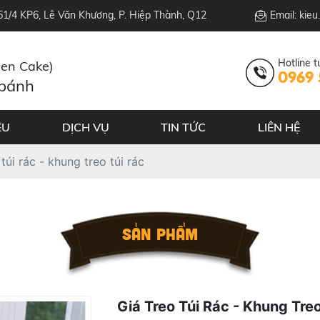
151/4 KP6, Lê Văn Khương, P. Hiệp Thành, Q12
Email: kie
Hotline t
hen Cake)
0969 
 bánh
ỆU
DỊCH VỤ
TIN TỨC
LIÊN HỆ
túi rác - khung treo túi rác
SẢN PHẨM
Giá Treo Túi Rác - Khung Tre