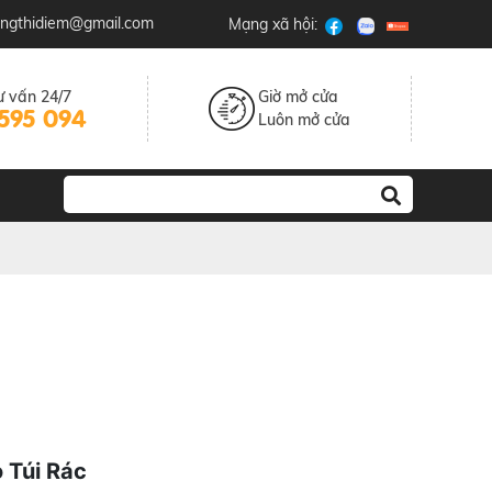
u.ngthidiem@gmail.com
Mạng xã hội:
ư vấn 24/7
Giờ mở cửa
595 094
Luôn mở cửa
o Túi Rác