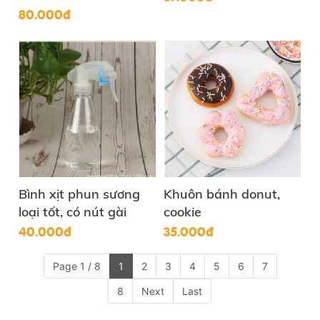
80.000đ
Bình xịt phun sương
Khuôn bánh donut,
loại tốt, có nút gài
cookie
40.000đ
35.000đ
Page 1 / 8
1
2
3
4
5
6
7
8
Next
Last