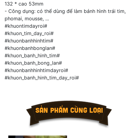
132 * cao 53mm
- Công dụng: có thể dùng để làm bánh hình trái tim,
phomai, mousse, ...
#khuontimdayroi#
#khuon_tim_day_roi#
#khuonbanhhinhtim#
#khuonbanhbonglan#
#khuon_banh_hinh_tim#
#khuon_banh_bong_lan#
#khuonbanhhinhtimdayroi#
#khuon_banh_hinh_tim_day_roi#
SẢN PHẨM CÙNG LOẠI