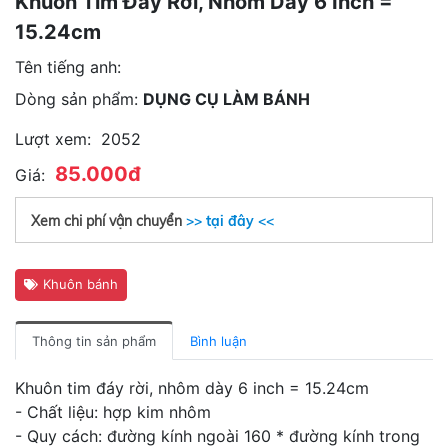
Khuôn Tim Đáy Rời, Nhôm Dày 6 Inch =
15.24cm
Tên tiếng anh:
Dòng sản phẩm:
DỤNG CỤ LÀM BÁNH
Lượt xem:
2052
85.000đ
Giá:
Xem chi phí vận chuyển
>> tại đây <<
Khuôn bánh
Thông tin sản phẩm
Bình luận
Khuôn tim đáy rời, nhôm dày 6 inch = 15.24cm
- Chất liệu: hợp kim nhôm
- Quy cách: đường kính ngoài 160 * đường kính trong