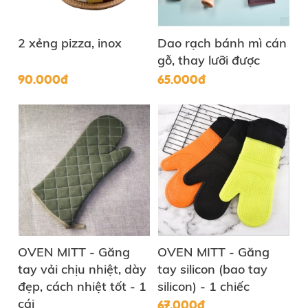
2 xẻng pizza, inox
Dao rạch bánh mì cán
gỗ, thay lưỡi được
90.000đ
65.000đ
OVEN MITT - Găng
OVEN MITT - Găng
tay vải chịu nhiệt, dày
tay silicon (bao tay
đẹp, cách nhiệt tốt - 1
silicon) - 1 chiếc
67.000đ
cái